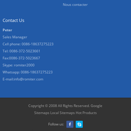
Nous contacter
Contact Us
Peter
Sales Manager
Cell phone: 0086-18637275223
Tel: 0086-372-5023661
Fax:0086-372-5023667
Skype: romiter2000
Whatsapp: 0086-18637275223
E-mail:
info@romiter.com
Copyright © 2008 All Rights Reserved.
Google
Sitemaps
Local Sitemaps
Hot Products
Follow us: