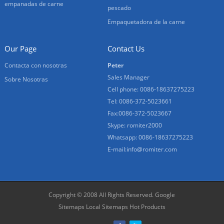
empanadas de carne
pescado
Empaquetadora de la carne
Our Page
Contact Us
Contacta con nosotras
Peter
Sales Manager
Sobre Nosotras
Cell phone: 0086-18637275223
Tel: 0086-372-5023661
Fax:0086-372-5023667
Skype: romiter2000
Whatsapp: 0086-18637275223
E-mail:
info@romiter.com
Copyright © 2008 All Rights Reserved.
Google
Sitemaps
Local Sitemaps
Hot Products