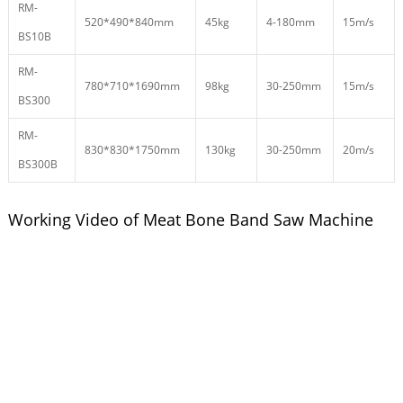
RM-
520*490*840mm
45kg
4-180mm
15m/s
BS10B
RM-
780*710*1690mm
98kg
30-250mm
15m/s
BS300
RM-
830*830*1750mm
130kg
30-250mm
20m/s
BS300B
Working Video of Meat Bone Band Saw Machine