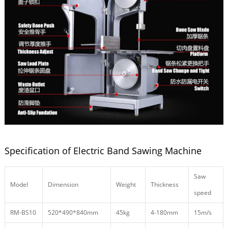
Specification of Electric Band Sawing Machine
Saw
Model
Dimension
Weight
Thickness
speed
RM-BS10
520*490*840mm
45kg
4-180mm
15m/s