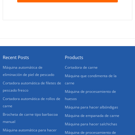
Recent Posts
Products
Máquina automática de
Cortadora de carne
eliminación de piel de pescado
Máquina que condimenta de la
Cortadora automática de filetes de
carne
pescado fresco
Máquina de procesamiento de
Cortadora automática de rollos de
huesos
carne
Máquina para hacer albóndigas
Brocheta de carne tipo barbacoa
Máquina de empanada de carne
manual
Máquina para hacer salchichas
Máquina automática para hacer
Máquina de procesamiento de