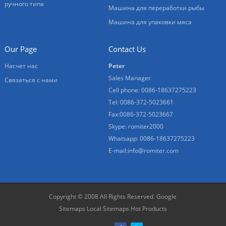
ручного типа
Машина для переработки рыбы
Машина для упаковки мяса
Our Page
Contact Us
Насчет нас
Peter
Sales Manager
Связаться с нами
Cell phone: 0086-18637275223
Tel: 0086-372-5023661
Fax:0086-372-5023667
Skype: romiter2000
Whatsapp: 0086-18637275223
E-mail:
info@romiter.com
Copyright © 2008 All Rights Reserved.
Google
Sitemaps
Local Sitemaps
Hot Products