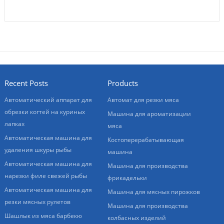
Recent Posts
Products
Автоматический аппарат для
Автомат для резки мяса
обрезки когтей на куриных
Машина для ароматизации
лапках
мяса
Автоматическая машина для
Костоперерабатывающая
удаления шкуры рыбы
машина
Автоматическая машина для
Машина для производства
нарезки филе свежей рыбы
фрикадельки
Автоматическая машина для
Машина для мясных пирожков
резки мясных рулетов
Машина для производства
Шашлык из мяса барбекю
колбасных изделий