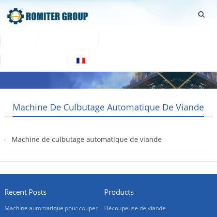
Home
Des produits
À propos de nous
Nous contacter
Français
Machine De Culbutage Automatique De Viande
Machine de culbutage automatique de viande
2019-05-25
Recent Posts
Products
Machine automatique pour couper
Découpeuse de viande