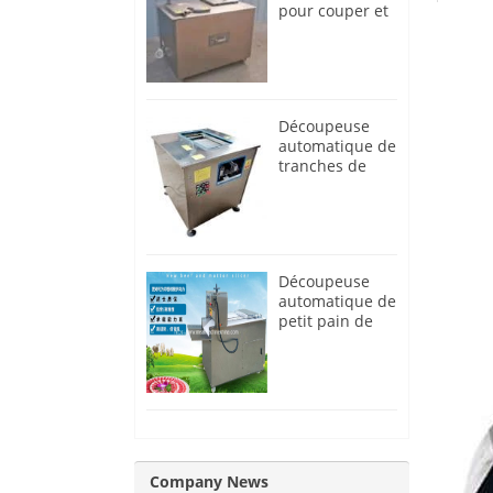
pour couper et
retirer les
ongles des
pattes de
poulet
Découpeuse
automatique de
tranches de
filet de poisson
frais
Découpeuse
automatique de
petit pain de
viande
Company News