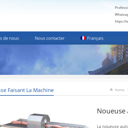
Profess
Whatsa
https:/
s de nous
Nous contacter
Français
sse Faisant La Machine
Home
Noueuse 
La noueuse auto