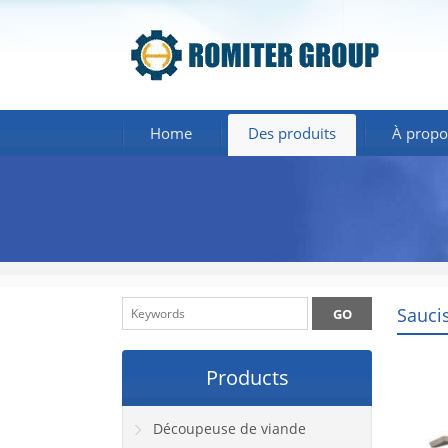
Home
Des produits
À propo
Sauci
Products
Découpeuse de viande