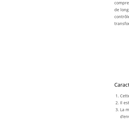
compres
de long
contrôl
transfo
Carac
Cett
Il e
La m
d’en