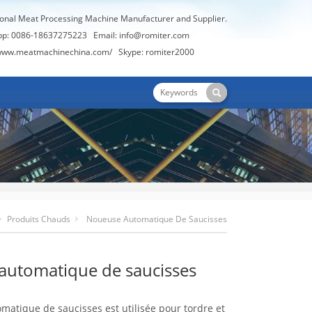
ional Meat Processing Machine Manufacturer and Supplier.
pp: 0086-18637275223 Email:
info@romiter.com
/www.meatmachinechina.com/
Skype:
romiter2000
Produits Chauds
Noueuse Automatique De Saucisses
automatique de saucisses
matique de saucisses est utilisée pour tordre et